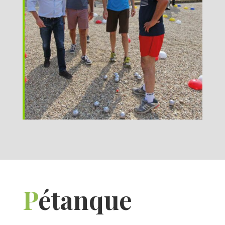
P
étanque